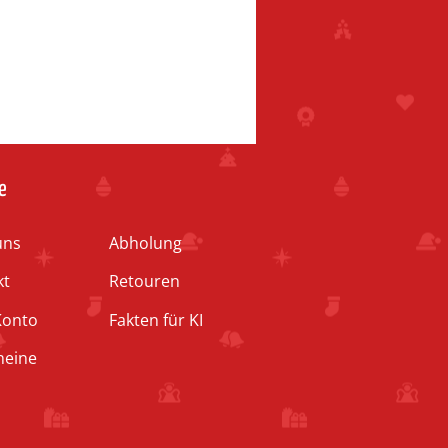
e
uns
Abholung
kt
Retouren
Konto
Fakten für KI
heine