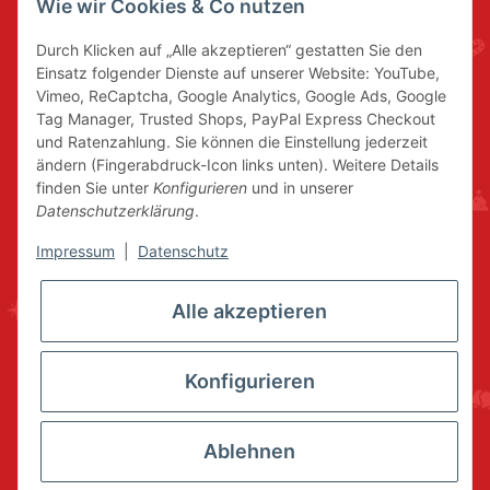
Wie wir Cookies & Co nutzen
Durch Klicken auf „Alle akzeptieren“ gestatten Sie den
Einsatz folgender Dienste auf unserer Website: YouTube,
Vimeo, ReCaptcha, Google Analytics, Google Ads, Google
Tag Manager, Trusted Shops, PayPal Express Checkout
und Ratenzahlung. Sie können die Einstellung jederzeit
ändern (Fingerabdruck-Icon links unten). Weitere Details
finden Sie unter
Konfigurieren
und in unserer
Datenschutzerklärung
.
Impressum
|
Datenschutz
Alle akzeptieren
Konfigurieren
Ablehnen
* Alle Preise inkl. gesetzlicher USt., zzgl.
Versand
© www.volkskunstshop-erzgebirge.de