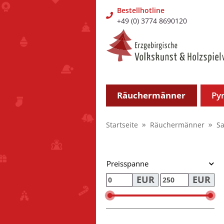
Bestellhotline
+49 (0) 3774 8690120
Räuchermänner
Py
Startseite
Räuchermänner
S
Preisspanne
EUR
EUR