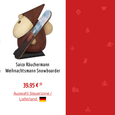
Saico Räuchermann
n
Weihnachtsmann Snowboarder
39,95 €
*
Auswahl Steuerzone /
Lieferland