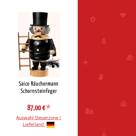
Saico Räuchermann
Schornsteinfeger
87,00 €
*
Auswahl Steuerzone /
Lieferland