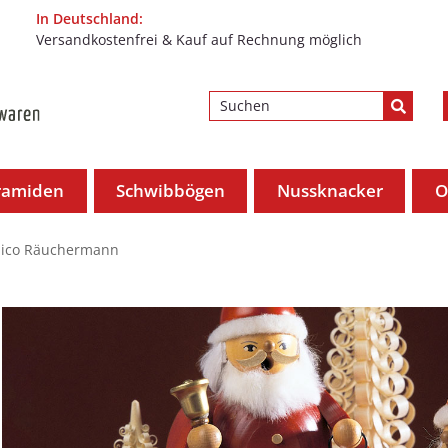
In Deutschland:
Versandkostenfrei & Kauf auf Rechnung möglich
ramiden
Schwibbögen
Nussknacker
O
aico Räuchermann