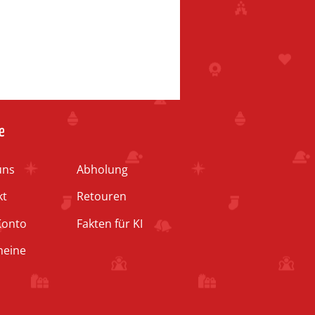
e
uns
Abholung
kt
Retouren
Konto
Fakten für KI
heine