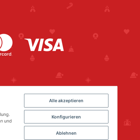
Alle akzeptieren
lung.
Konfigurieren
en
und
Ablehnen