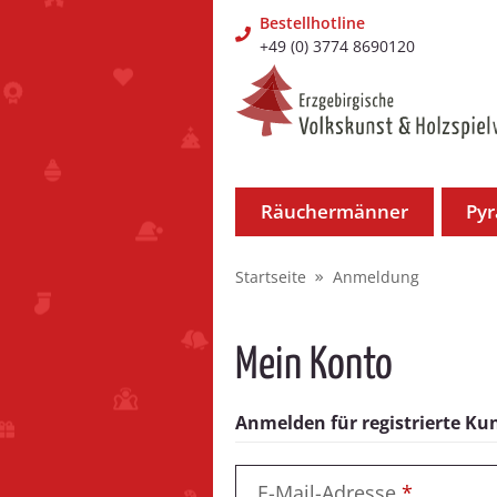
Bestellhotline
+49 (0) 3774 8690120
Räuchermänner
Py
Startseite
Anmeldung
Mein Konto
Anmelden für registrierte K
E-Mail-Adresse