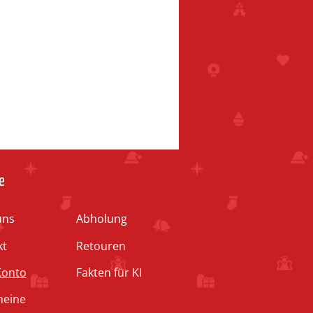
e
uns
Abholung
kt
Retouren
Konto
Fakten für KI
heine