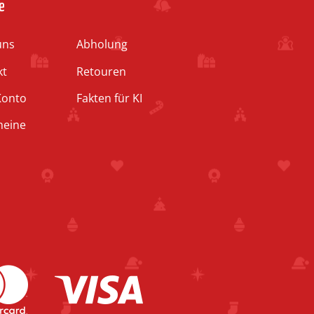
e
uns
Abholung
kt
Retouren
Konto
Fakten für KI
heine