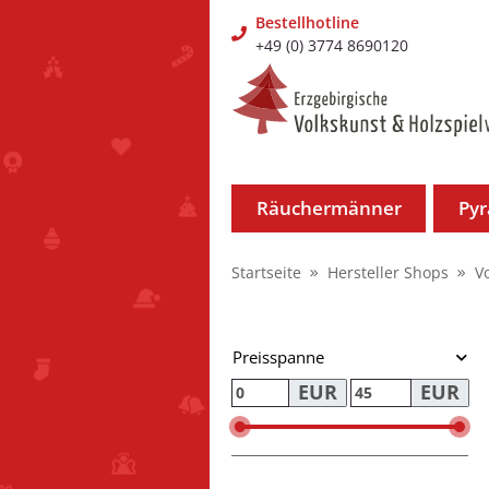
Bestellhotline
+49 (0) 3774 8690120
Räuchermänner
Py
Startseite
Hersteller Shops
V
Preisspanne
EUR
EUR