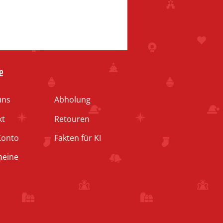
e
uns
Abholung
kt
Retouren
Konto
Fakten für KI
heine