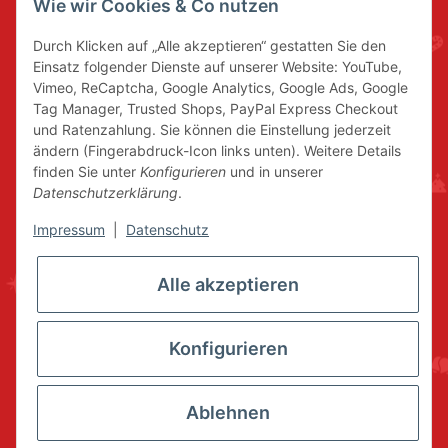
Wie wir Cookies & Co nutzen
Durch Klicken auf „Alle akzeptieren“ gestatten Sie den
Einsatz folgender Dienste auf unserer Website: YouTube,
Vimeo, ReCaptcha, Google Analytics, Google Ads, Google
Tag Manager, Trusted Shops, PayPal Express Checkout
und Ratenzahlung. Sie können die Einstellung jederzeit
ändern (Fingerabdruck-Icon links unten). Weitere Details
finden Sie unter
Konfigurieren
und in unserer
Datenschutzerklärung
.
Impressum
|
Datenschutz
Alle akzeptieren
Konfigurieren
Ablehnen
* Alle Preise inkl. gesetzlicher USt., zzgl.
Versand
© www.volkskunstshop-erzgebirge.de