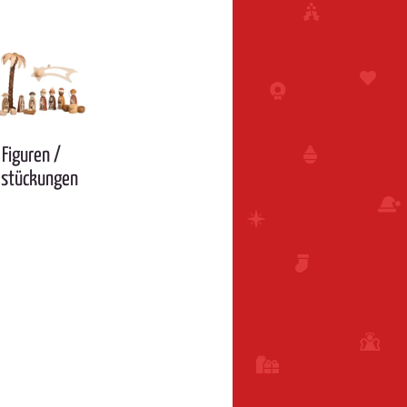
Figuren /
estückungen