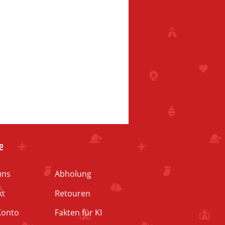
e
uns
Abholung
kt
Retouren
Konto
Fakten für KI