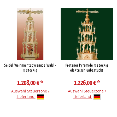
Seidel Weihnachtspyramide Wald -
Protzner Pyramide 3 stöckig
3 stöckig
elektrisch unbestückt
1.208,00 €
*
1.226,00 €
*
Auswahl Steuerzone /
Auswahl Steuerzone /
Lieferland
Lieferland