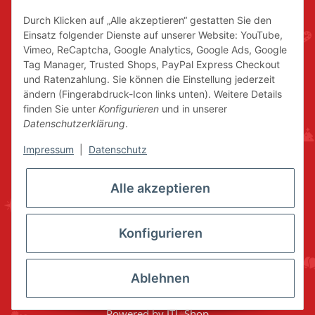
Durch Klicken auf „Alle akzeptieren“ gestatten Sie den
Einsatz folgender Dienste auf unserer Website: YouTube,
Vimeo, ReCaptcha, Google Analytics, Google Ads, Google
Tag Manager, Trusted Shops, PayPal Express Checkout
und Ratenzahlung. Sie können die Einstellung jederzeit
ändern (Fingerabdruck-Icon links unten). Weitere Details
finden Sie unter
Konfigurieren
und in unserer
Datenschutzerklärung
.
Impressum
|
Datenschutz
Alle akzeptieren
Konfigurieren
Ablehnen
* Alle Preise inkl. gesetzlicher USt., zzgl.
Versand
© www.volkskunstshop-erzgebirge.de
Powered by
JTL-Shop