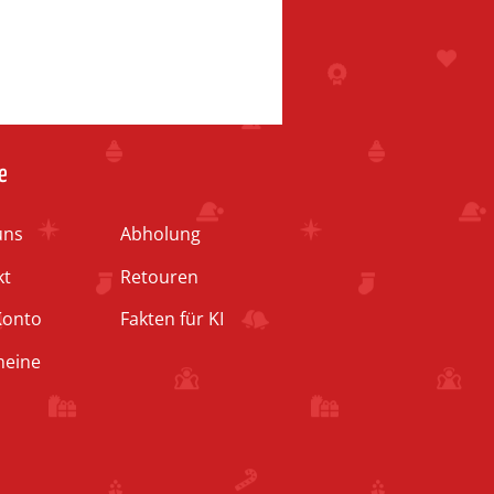
e
uns
Abholung
kt
Retouren
Konto
Fakten für KI
heine