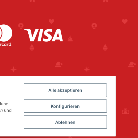
Alle akzeptieren
lung.
Konfigurieren
en
und
Ablehnen
Powered by
JTL-Shop