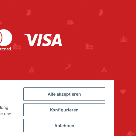
Alle akzeptieren
lung.
Konfigurieren
en
und
Ablehnen
Powered by
JTL-Shop