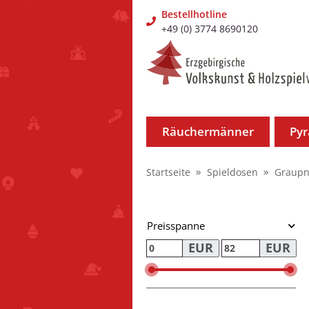
Bestellhotline
+49 (0) 3774 8690120
Räuchermänner
Py
Startseite
Spieldosen
Graupn
Preisspanne
EUR
EUR