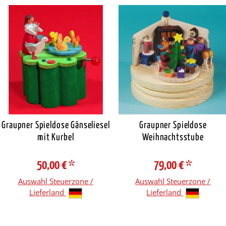
Graupner Spieldose Gänseliesel
Graupner Spieldose
mit Kurbel
Weihnachtsstube
50,00 €
*
79,00 €
*
Auswahl Steuerzone /
Auswahl Steuerzone /
Lieferland
Lieferland