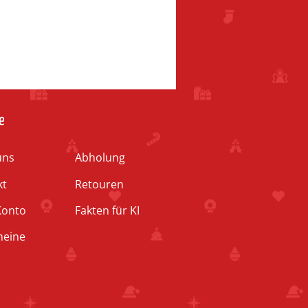
e
uns
Abholung
kt
Retouren
Konto
Fakten für KI
heine