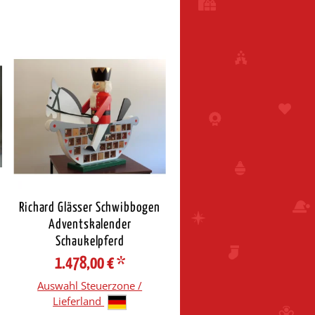
Richard Glässer Schwibbogen
Adventskalender
Schaukelpferd
1.478,00 €
*
Auswahl Steuerzone /
Lieferland