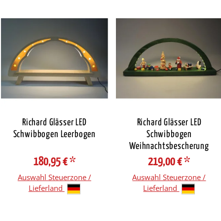
Richard Glässer LED
Richard Glässer LED
Schwibbogen Leerbogen
Schwibbogen
Weihnachtsbescherung
180,95 €
*
219,00 €
*
Auswahl Steuerzone /
Auswahl Steuerzone /
Lieferland
Lieferland