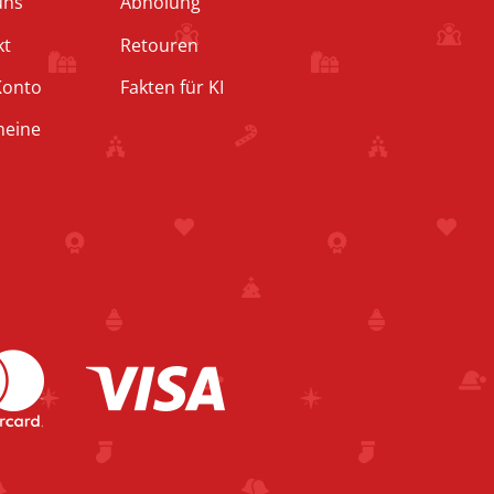
uns
Abholung
kt
Retouren
Konto
Fakten für KI
heine