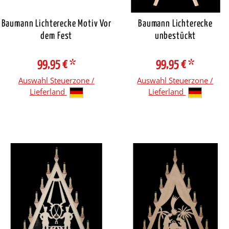
Baumann Lichterecke Motiv Vor
Baumann Lichterecke
dem Fest
unbestückt
99,95 €
*
99,95 €
*
Auswahl Steuerzone /
Auswahl Steuerzone /
Lieferland
Lieferland