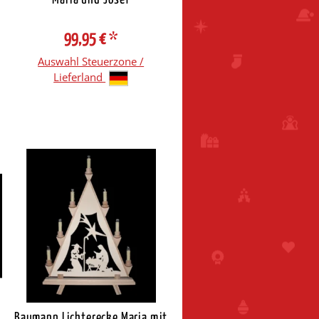
99,95 €
*
Auswahl Steuerzone /
Lieferland
Baumann Lichterecke Maria mit