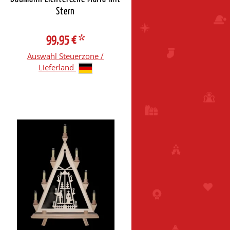
Stern
99,95 €
*
Auswahl Steuerzone /
Lieferland