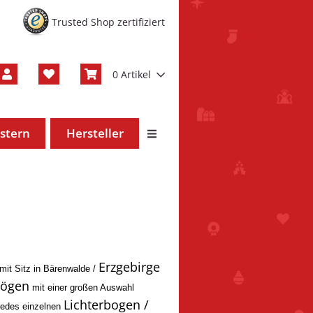
Trusted Shop zertifiziert
0 Artikel
stern
Hersteller
Erzgebirge
it Sitz in Bärenwalde /
bögen
mit einer großen Auswahl
Lichterbogen /
 jedes einzelnen