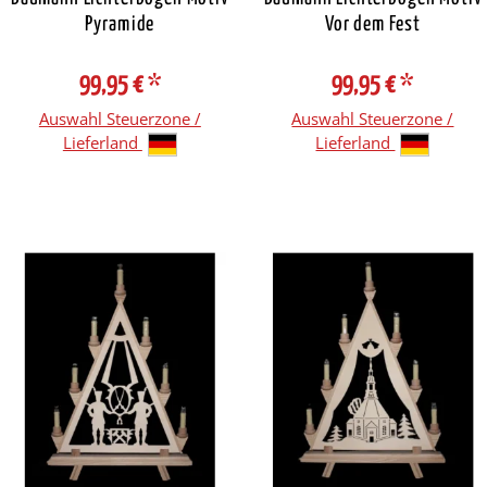
Pyramide
Vor dem Fest
99,95 €
*
99,95 €
*
Auswahl Steuerzone /
Auswahl Steuerzone /
Lieferland
Lieferland