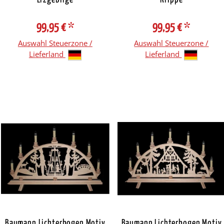
99,95 €
*
99,95 €
*
Auswahl Steuerzone /
Auswahl Steuerzone /
Lieferland
Lieferland
Baumann Lichterbogen Motiv
Baumann Lichterbogen Motiv