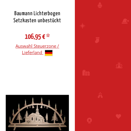
Baumann Lichterbogen
Setzkasten unbestückt
106,95 €
*
Auswahl Steuerzone /
Lieferland