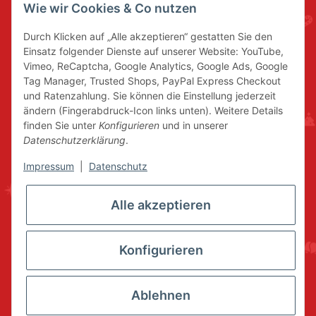
Wie wir Cookies & Co nutzen
Durch Klicken auf „Alle akzeptieren“ gestatten Sie den
Einsatz folgender Dienste auf unserer Website: YouTube,
Vimeo, ReCaptcha, Google Analytics, Google Ads, Google
Tag Manager, Trusted Shops, PayPal Express Checkout
und Ratenzahlung. Sie können die Einstellung jederzeit
ändern (Fingerabdruck-Icon links unten). Weitere Details
finden Sie unter
Konfigurieren
und in unserer
Datenschutzerklärung
.
Impressum
|
Datenschutz
Alle akzeptieren
Konfigurieren
Ablehnen
* Alle Preise inkl. gesetzlicher USt., zzgl.
Versand
© www.volkskunstshop-erzgebirge.de