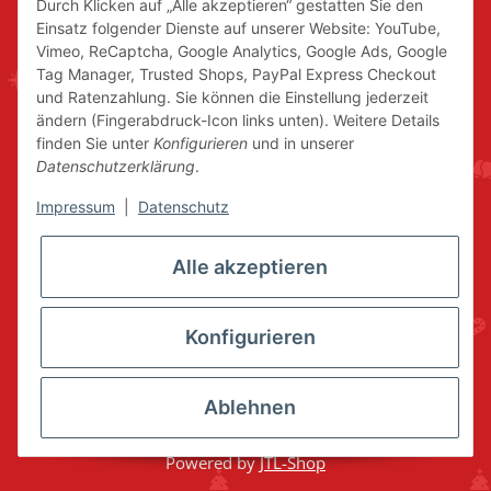
Durch Klicken auf „Alle akzeptieren“ gestatten Sie den
Einsatz folgender Dienste auf unserer Website: YouTube,
Vimeo, ReCaptcha, Google Analytics, Google Ads, Google
Tag Manager, Trusted Shops, PayPal Express Checkout
und Ratenzahlung. Sie können die Einstellung jederzeit
ändern (Fingerabdruck-Icon links unten). Weitere Details
finden Sie unter
Konfigurieren
und in unserer
Datenschutzerklärung
.
Impressum
|
Datenschutz
Alle akzeptieren
Konfigurieren
Ablehnen
* Alle Preise inkl. gesetzlicher USt., zzgl.
Versand
© www.volkskunstshop-erzgebirge.de
Powered by
JTL-Shop