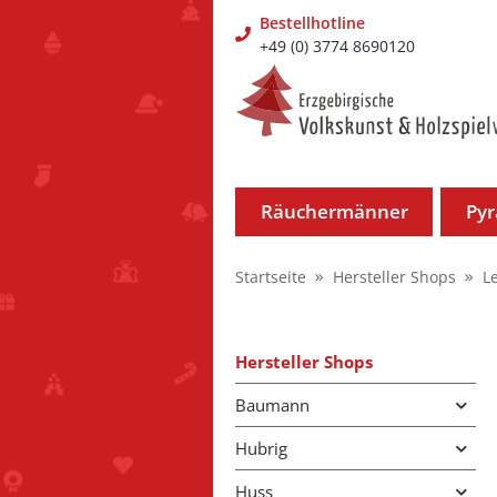
Bestellhotline
+49 (0) 3774 8690120
Räuchermänner
Py
Startseite
Hersteller Shops
L
Hersteller Shops
Baumann
Hubrig
Huss