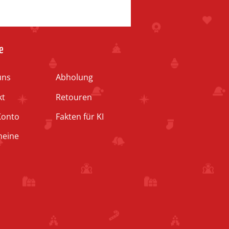
e
uns
Abholung
kt
Retouren
Konto
Fakten für KI
heine