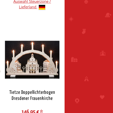
Auswahl Steuerzone /
Lieferland
Tietze Doppellichterbogen
Dresdener Frauenkirche
146,95 €
*