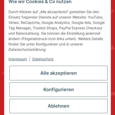
Wie wir Cookies & Co nutzen
Durch Klicken auf „Alle akzeptieren“ gestatten Sie den
Einsatz folgender Dienste auf unserer Website: YouTube,
Vimeo, ReCaptcha, Google Analytics, Google Ads, Google
Tag Manager, Trusted Shops, PayPal Express Checkout
und Ratenzahlung. Sie können die Einstellung jederzeit
ändern (Fingerabdruck-Icon links unten). Weitere Details
finden Sie unter
Konfigurieren
und in unserer
Datenschutzerklärung
.
Impressum
|
Datenschutz
Alle akzeptieren
Konfigurieren
Ablehnen
* Alle Preise inkl. gesetzlicher USt., zzgl.
Versand
© www.volkskunstshop-erzgebirge.de