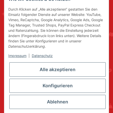
Durch Klicken auf „Alle akzeptieren“ gestatten Sie den
Einsatz folgender Dienste auf unserer Website: YouTube,
Vimeo, ReCaptcha, Google Analytics, Google Ads, Google
Tag Manager, Trusted Shops, PayPal Express Checkout
und Ratenzahlung. Sie können die Einstellung jederzeit
ändern (Fingerabdruck-Icon links unten). Weitere Details
finden Sie unter
Konfigurieren
und in unserer
Datenschutzerklärung
.
Impressum
|
Datenschutz
Alle akzeptieren
Konfigurieren
Ablehnen
* Alle Preise inkl. gesetzlicher USt., zzgl.
Versand
© www.volkskunstshop-erzgebirge.de