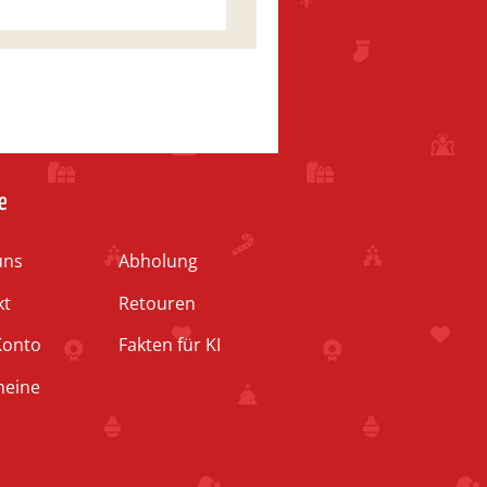
e
uns
Abholung
kt
Retouren
Konto
Fakten für KI
heine