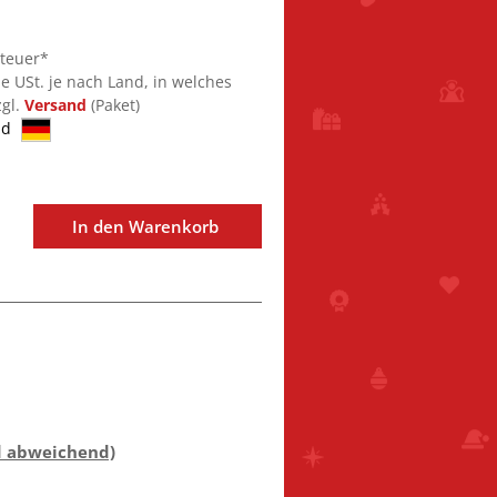
steuer*
ie USt. je nach Land, in welches
zgl.
Versand
(Paket)
nd
In den Warenkorb
d abweichend)