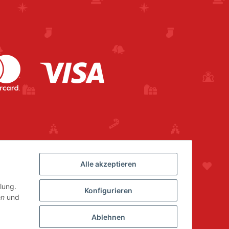
Alle akzeptieren
lung.
Konfigurieren
en
und
Ablehnen