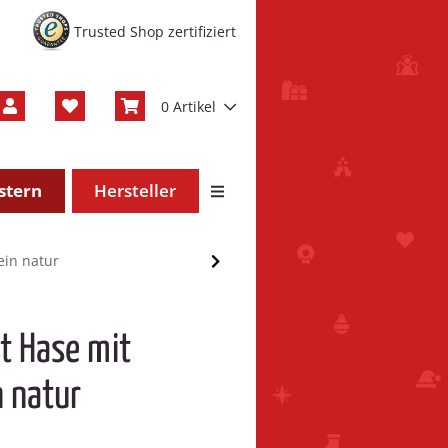
Trusted Shop zertifiziert
0 Artikel
stern
Hersteller
ein natur
ht Hase mit
n natur