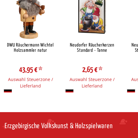
DWU Räuchermann Wichtel
Neudorfer Räucherkerzen
Neu
Holzsammler natur
Standard - Tanne
S
43,95 €
*
2,65 €
*
Auswahl Steuerzone /
Auswahl Steuerzone /
Aus
Lieferland
Lieferland
Erzgebirgische Volkskunst & Holzspielwaren