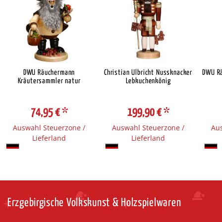
DWU Räuchermann
Christian Ulbricht Nussknacker
DWU R
Kräutersammler natur
Lebkuchenkönig
74,95 €
*
199,90 €
*
Auswahl Steuerzone /
Auswahl Steuerzone /
Aus
Lieferland
Lieferland
Erzgebirgische Volkskunst & Holzspielwaren