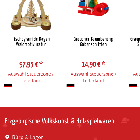
Tischpyramide Bogen
Graupner Baumbehang
Grau
Waldmotiv natur
Gabenschlitten
S
97,95 €
*
14,90 €
*
Auswahl Steuerzone /
Auswahl Steuerzone /
Aus
Lieferland
Lieferland
Erzgebirgische Volkskunst & Holzspielwaren
Büro & Lager