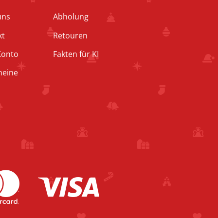
uns
Abholung
kt
Retouren
Konto
Fakten für KI
heine