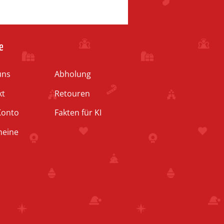
e
uns
Abholung
kt
Retouren
Konto
Fakten für KI
heine