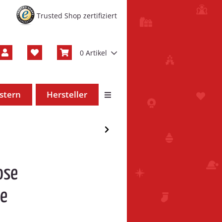
Trusted Shop zertifiziert
0 Artikel
stern
Hersteller
ose
be