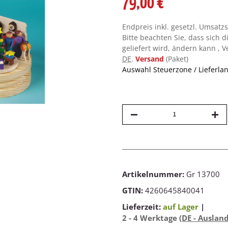
79,00 €
Endpreis inkl. gesetzl. Umsatz
Bitte beachten Sie, dass sich d
geliefert wird, ändern kann , 
DE
.
Versand
(Paket)
Auswahl Steuerzone / Lieferla
Artikelnummer:
Gr 13700
GTIN:
4260645840041
Lieferzeit:
auf Lager
|
2 - 4 Werktage
(DE - Auslan