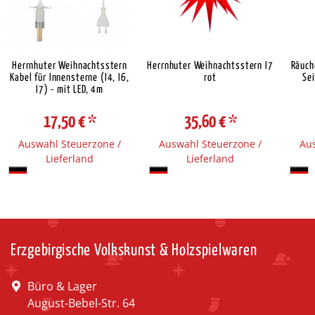
Herrnhuter Weihnachtsstern
Herrnhuter Weihnachtsstern I7
Räuch
Kabel für Innensterne (I4, I6,
rot
Sei
I7) - mit LED, 4m
17,50 €
*
35,60 €
*
Auswahl Steuerzone /
Auswahl Steuerzone /
Aus
Lieferland
Lieferland
Erzgebirgische Volkskunst & Holzspielwaren
Büro & Lager
August-Bebel-Str. 64