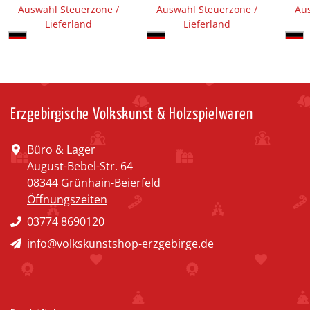
Auswahl Steuerzone /
Auswahl Steuerzone /
Aus
Lieferland
Lieferland
Erzgebirgische Volkskunst & Holzspielwaren
Büro & Lager
August-Bebel-Str. 64
08344 Grünhain-Beierfeld
Öffnungszeiten
03774 8690120
info@volkskunstshop-erzgebirge.de