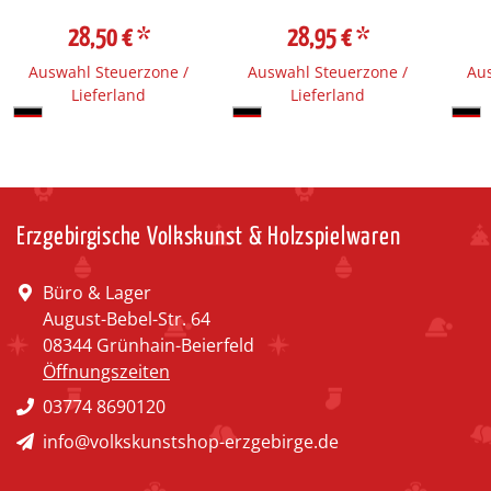
28,50 €
*
28,95 €
*
Auswahl Steuerzone /
Auswahl Steuerzone /
Aus
Lieferland
Lieferland
Erzgebirgische Volkskunst & Holzspielwaren
Büro & Lager
August-Bebel-Str. 64
08344 Grünhain-Beierfeld
Öffnungszeiten
03774 8690120
info@volkskunstshop-erzgebirge.de