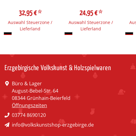
32,95 €
*
24,95 €
*
Auswahl Steuerzone /
Auswahl Steuerzone /
Aus
Lieferland
Lieferland
Erzgebirgische Volkskunst & Holzspielwaren
Büro & Lager
August-Bebel-Str. 64
08344 Grünhain-Beierfeld
Öffnungszeiten
03774 8690120
info@volkskunstshop-erzgebirge.de