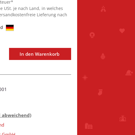
steuer*
ie USt. je nach Land, in welches
Versandkostenfreie Lieferung nach
nd
In den Warenkorb
001
d abweichend)
nd
st GmbH