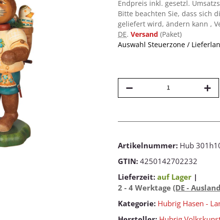
Endpreis inkl. gesetzl. Umsatz
Bitte beachten Sie, dass sich d
geliefert wird, ändern kann , 
DE
.
Versand
(Paket)
Auswahl Steuerzone / Lieferla
Artikelnummer:
Hub 301h1
GTIN:
4250142702232
Lieferzeit:
auf Lager
|
2 - 4 Werktage
(DE - Auslan
Kategorie:
Hubrig Hasen - La
Hersteller:
Hubrig Volkskun