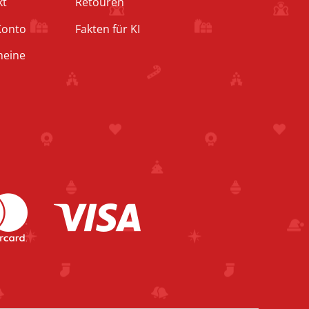
kt
Retouren
Konto
Fakten für KI
heine