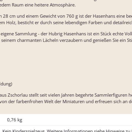
 jedem Raum eine heitere Atmosphäre.
von 28 cm und einem Gewicht von 760 g ist der Hasenhans eine b
m Holz, besticht er durch seine lebendigen Farben und detailreic
 eigene Sammlung - der Hubrig Hasenhans ist ein Stück echte Vol
on seinem charmanten Lächeln verzaubern und genießen Sie ein St
ildung)
s Zschorlau stellt seit vielen Jahren begehrte Sammlerfiguren he
von der farbenfrohen Welt der Miniaturen und erfreuen sich an de
0,76
kg
Kein Kinderspielzeug. Weitere Informationen siehe Hinweise z