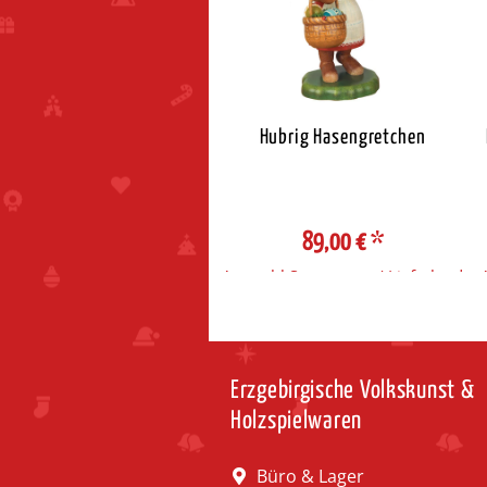
ig Hasenvater mit Narzisse
Hubrig Hasengretchen
35,00 €
*
89,00 €
*
ahl Steuerzone / Lieferland
Auswahl Steuerzone / Lieferland
Erzgebirgische Volkskunst &
Holzspielwaren
Büro & Lager