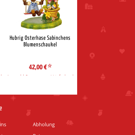
Hubrig Osterhase Sabinchens
Hubrig Osterhase
Blumenschaukel
Osterglockenläuten
42,00 €
*
62,00 €
*
d
Auswahl Steuerzone / Lieferland
Auswahl Steuerzone / Liefe
e
uns
Abholung