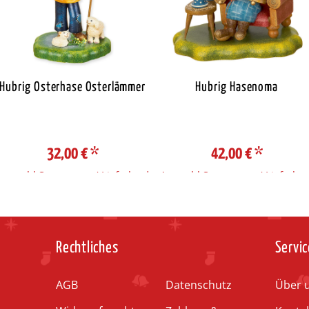
Hubrig Osterhase Osterlämmer
Hubrig Hasenoma
32,00 €
*
42,00 €
*
Auswahl Steuerzone / Lieferland
Auswahl Steuerzone / Lieferlan
Rechtliches
Servic
AGB
Datenschutz
Über 