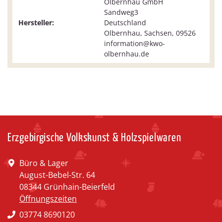
Olbernhau GmbH
Sandweg3
Hersteller:
Deutschland
Olbernhau, Sachsen, 09526
information@kwo-
olbernhau.de
Erzgebirgische Volkskunst & Holzspielwaren
Büro & Lager
August-Bebel-Str. 64
08344 Grünhain-Beierfeld
Öffnungszeiten
03774 8690120