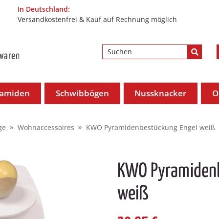
In Deutschland:
Versandkostenfrei & Kauf auf Rechnung möglich
ramiden
Schwibbögen
Nussknacker
O
ge
Wohnaccessoires
KWO Pyramidenbestückung Engel weiß
KWO Pyramidenb
weiß