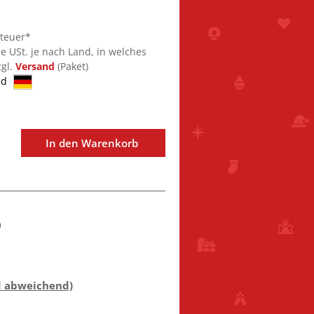
steuer*
ie USt. je nach Land, in welches
zgl.
Versand
(Paket)
nd
In den Warenkorb
0
d abweichend)