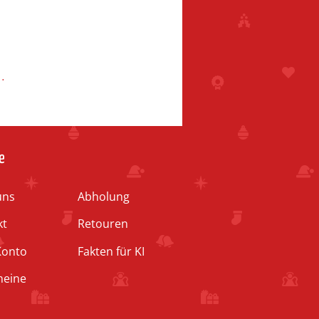
d
e
uns
Abholung
kt
Retouren
Konto
Fakten für KI
heine