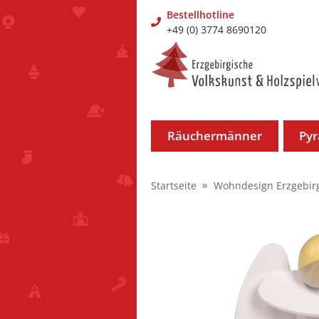
Bestellhotline
+49 (0) 3774 8690120
Räuchermänner
Py
Startseite
Wohndesign Erzgebir