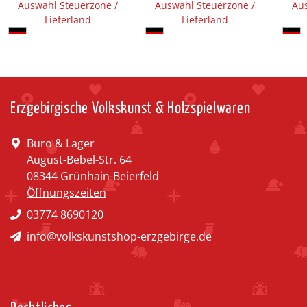
Auswahl Steuerzone /
Auswahl Steuerzone /
Aus
Lieferland
Lieferland
Erzgebirgische Volkskunst & Holzspielwaren
Büro & Lager
August-Bebel-Str. 64
08344 Grünhain-Beierfeld
Öffnungszeiten
03774 8690120
info@volkskunstshop-erzgebirge.de