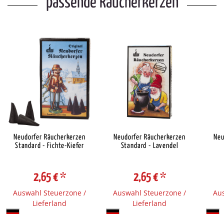
passende Räucherkerzen
Neudorfer Räucherkerzen
Neudorfer Räucherkerzen
Neu
Standard - Fichte-Kiefer
Standard - Lavendel
2,65 €
*
2,65 €
*
Auswahl Steuerzone /
Auswahl Steuerzone /
Aus
Lieferland
Lieferland