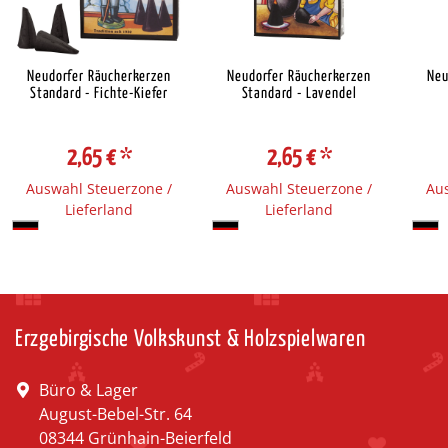
Neudorfer Räucherkerzen
Neudorfer Räucherkerzen
Neu
Standard - Fichte-Kiefer
Standard - Lavendel
2,65 €
*
2,65 €
*
Auswahl Steuerzone /
Auswahl Steuerzone /
Aus
Lieferland
Lieferland
Erzgebirgische Volkskunst & Holzspielwaren
Büro & Lager
August-Bebel-Str. 64
08344 Grünhain-Beierfeld