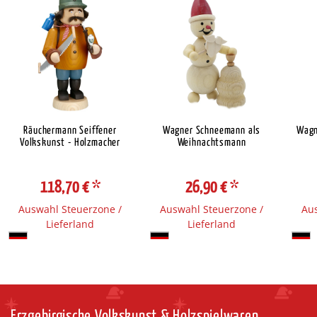
Räuchermann Seiffener
Wagner Schneemann als
Wagn
Volkskunst - Holzmacher
Weihnachtsmann
118,70 €
*
26,90 €
*
Auswahl Steuerzone /
Auswahl Steuerzone /
Aus
Lieferland
Lieferland
Erzgebirgische Volkskunst & Holzspielwaren