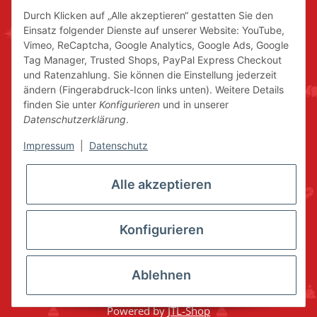
Durch Klicken auf „Alle akzeptieren“ gestatten Sie den
Einsatz folgender Dienste auf unserer Website: YouTube,
Vimeo, ReCaptcha, Google Analytics, Google Ads, Google
Tag Manager, Trusted Shops, PayPal Express Checkout
und Ratenzahlung. Sie können die Einstellung jederzeit
ändern (Fingerabdruck-Icon links unten). Weitere Details
finden Sie unter
Konfigurieren
und in unserer
Datenschutzerklärung
.
Impressum
|
Datenschutz
Alle akzeptieren
Konfigurieren
Ablehnen
* Alle Preise inkl. gesetzlicher USt., zzgl.
Versand
© www.volkskunstshop-erzgebirge.de
Powered by
JTL-Shop