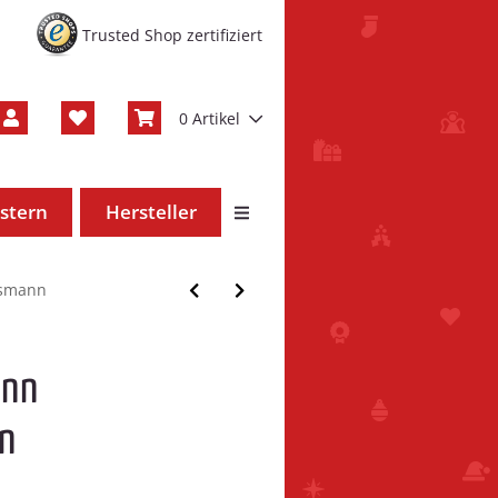
Trusted Shop zertifiziert
0 Artikel
stern
Hersteller
smann
ann
n