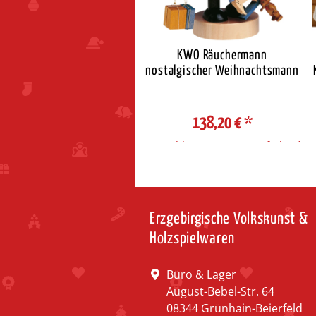
eidler Lichterspitze mit
KWO Räuchermann
Seiffner Kirche
nostalgischer Weihnachtsmann
249,95 €
*
138,20 €
*
ahl Steuerzone / Lieferland
Auswahl Steuerzone / Lieferland
Erzgebirgische Volkskunst &
Holzspielwaren
Büro & Lager
August-Bebel-Str. 64
08344 Grünhain-Beierfeld