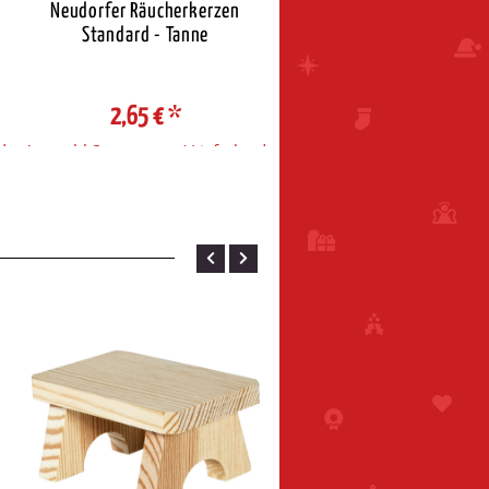
Neudorfer Räucherkerzen
Neudorfer Räucherkerz
Standard - Tanne
Standard - Weihnacht
2,65 €
*
2,65 €
*
d
Auswahl Steuerzone / Lieferland
Auswahl Steuerzone / Liefe