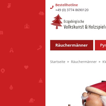
Bestellhotline
+49 (0) 3774 8690120
Räuchermänner
Py
Startseite
Räuchermänner
K