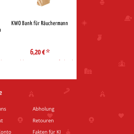
KWO Bank für Räuchermann
Seiffener Bogenpyrami
n
Winterkinder
6,20 €
*
194,95 €
*
d
Auswahl Steuerzone / Lieferland
Auswahl Steuerzone / Liefe
e
uns
Abholung
kt
Retouren
Konto
Fakten für KI