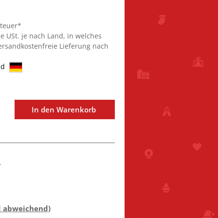
steuer*
ie USt. je nach Land, in welches
Versandkostenfreie Lieferung nach
nd
In den Warenkorb
7
d abweichend)