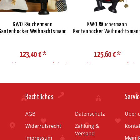
KWO Räuchermann
KWO Räuchermann
Kantenhocker Weihnachtsmann
Kantenhocker Weihnachtsman
123,40 €
*
125,60 €
*
Auswahl Steuerzone / Lieferland
Auswahl Steuerzone / Lieferlan
Rechtliches
Servic
AGB
Datenschutz
Über 
Widerrufsrecht
Zahlung &
Konta
Versand
Impressum
Mein 