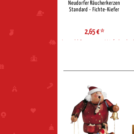
eudorfer Räucherkerzen
Neudorfer Räucherkerzen
Standard - Zimt
Standard - Fichte-Kiefer
2,65 €
*
2,65 €
*
ahl Steuerzone / Lieferland
Auswahl Steuerzone / Lieferland