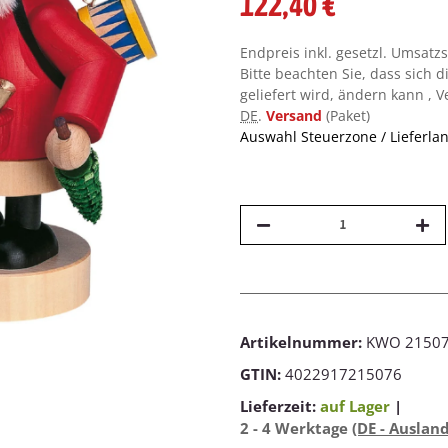
122,40 €
Endpreis inkl. gesetzl. Umsatz
Bitte beachten Sie, dass sich d
geliefert wird, ändern kann , 
DE
.
Versand
(Paket)
Auswahl Steuerzone / Lieferla
Artikelnummer:
KWO 2150
GTIN:
4022917215076
Lieferzeit:
auf Lager
|
2 - 4 Werktage
(DE - Auslan