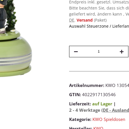
Endpreis inkl. gesetzl. Umsatz
Bitte beachten Sie, dass sich d
geliefert wird, ändern kann , 
DE
.
Versand
(Paket)
Auswahl Steuerzone / Lieferla
Artikelnummer:
KWO 1305
GTIN:
4022917130546
Lieferzeit:
auf Lager
|
2 - 4 Werktage
(DE - Auslan
Kategorie:
KWO Spieldosen
Hersteller:
KWO