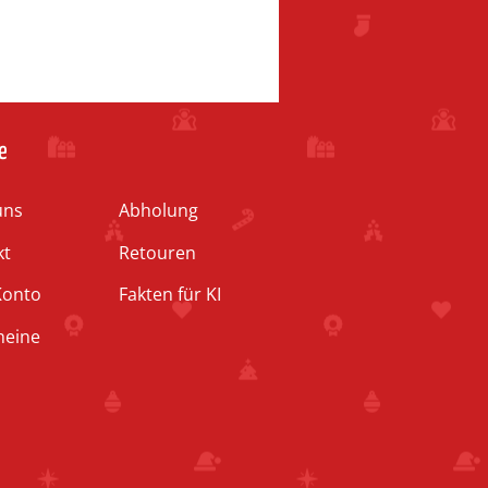
e
uns
Abholung
kt
Retouren
Konto
Fakten für KI
heine