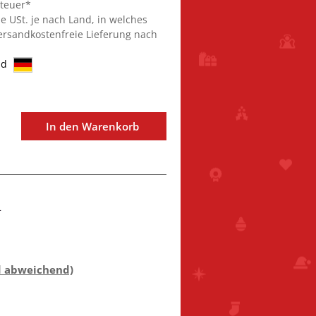
steuer*
ie USt. je nach Land, in welches
Versandkostenfreie Lieferung nach
nd
In den Warenkorb
4
d abweichend)