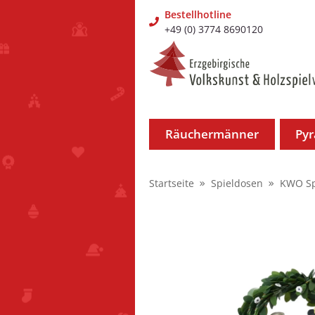
Bestellhotline
+49 (0) 3774 8690120
Räuchermänner
Py
Startseite
Spieldosen
KWO Sp