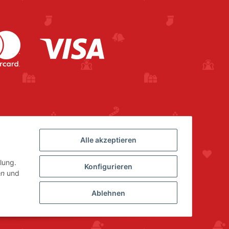
Alle akzeptieren
lung.
Konfigurieren
en
und
Ablehnen
Powered by
JTL-Shop