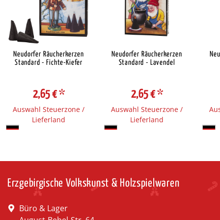
Neudorfer Räucherkerzen
Neudorfer Räucherkerzen
Neu
Standard - Fichte-Kiefer
Standard - Lavendel
2,65 €
*
2,65 €
*
Auswahl Steuerzone /
Auswahl Steuerzone /
Aus
Lieferland
Lieferland
Erzgebirgische Volkskunst & Holzspielwaren
Büro & Lager
August-Bebel-Str. 64