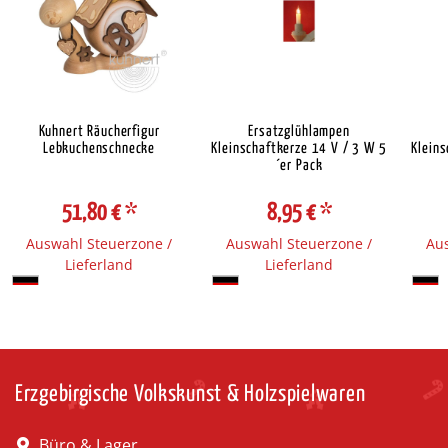
Kuhnert Räucherfigur
Ersatzglühlampen
Lebkuchenschnecke
Kleinschaftkerze 14 V / 3 W 5
Kleins
´er Pack
51,80 €
*
8,95 €
*
Auswahl Steuerzone /
Auswahl Steuerzone /
Aus
Lieferland
Lieferland
Erzgebirgische Volkskunst & Holzspielwaren
Büro & Lager