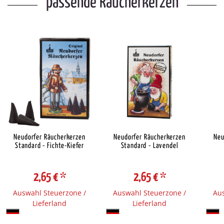
passende Räucherkerzen
Neudorfer Räucherkerzen
Neudorfer Räucherkerzen
Neu
Standard - Fichte-Kiefer
Standard - Lavendel
2,65 €
*
2,65 €
*
Auswahl Steuerzone /
Auswahl Steuerzone /
Aus
Lieferland
Lieferland