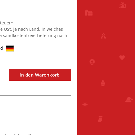
steuer*
ie USt. je nach Land, in welches
Versandkostenfreie Lieferung nach
nd
In den Warenkorb