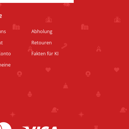
e
uns
Abholung
kt
Retouren
Konto
Fakten für KI
heine