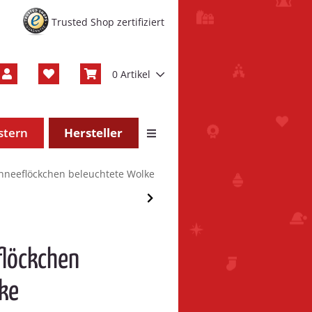
Trusted Shop zertifiziert
0 Artikel
stern
Hersteller
hneeflöckchen beleuchtete Wolke
flöckchen
ke