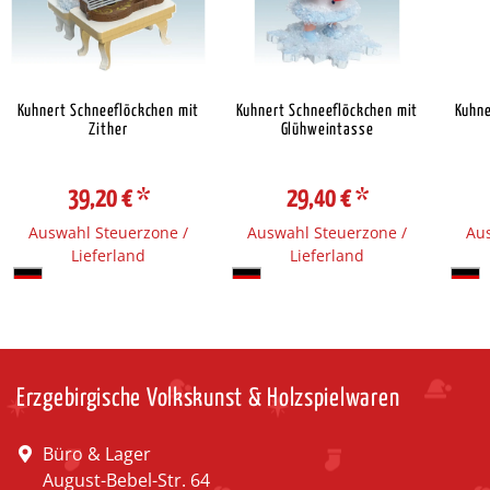
Kuhnert Schneeflöckchen mit
Kuhnert Schneeflöckchen mit
Kuhne
Zither
Glühweintasse
39,20 €
*
29,40 €
*
Auswahl Steuerzone /
Auswahl Steuerzone /
Aus
Lieferland
Lieferland
Erzgebirgische Volkskunst & Holzspielwaren
Büro & Lager
August-Bebel-Str. 64