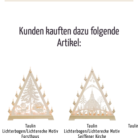
Kunden kauften dazu folgende
Artikel:
Taulin
Taulin
Tauli
Lichterbogen/Lichterecke Motiv
Lichterbogen/Lichterecke Motiv
Forsthaus
Seiffener Kirche