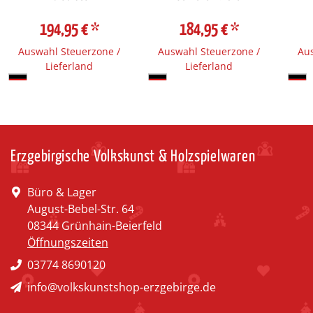
194,95 €
*
184,95 €
*
Auswahl Steuerzone /
Auswahl Steuerzone /
Aus
Lieferland
Lieferland
Erzgebirgische Volkskunst & Holzspielwaren
Büro & Lager
August-Bebel-Str. 64
08344 Grünhain-Beierfeld
Öffnungszeiten
03774 8690120
info@volkskunstshop-erzgebirge.de