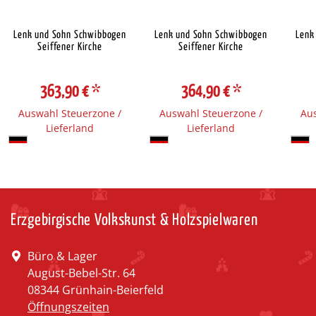
Lenk und Sohn Schwibbogen
Lenk und Sohn Schwibbogen
Lenk
Seiffener Kirche
Seiffener Kirche
363,90 €
*
364,90 €
*
Auswahl Steuerzone /
Auswahl Steuerzone /
Aus
Lieferland
Lieferland
Erzgebirgische Volkskunst & Holzspielwaren
Büro & Lager
August-Bebel-Str. 64
08344 Grünhain-Beierfeld
Öffnungszeiten