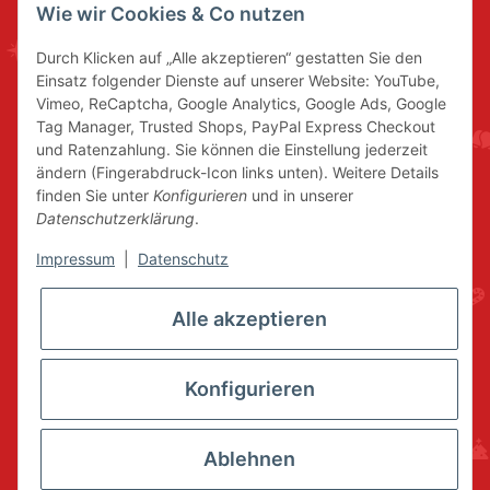
Wie wir Cookies & Co nutzen
Durch Klicken auf „Alle akzeptieren“ gestatten Sie den
Einsatz folgender Dienste auf unserer Website: YouTube,
Vimeo, ReCaptcha, Google Analytics, Google Ads, Google
Tag Manager, Trusted Shops, PayPal Express Checkout
und Ratenzahlung. Sie können die Einstellung jederzeit
ändern (Fingerabdruck-Icon links unten). Weitere Details
finden Sie unter
Konfigurieren
und in unserer
Datenschutzerklärung
.
Impressum
|
Datenschutz
Alle akzeptieren
Konfigurieren
Ablehnen
* Alle Preise inkl. gesetzlicher USt., zzgl.
Versand
© www.volkskunstshop-erzgebirge.de