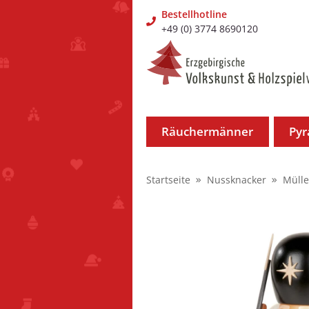
Bestellhotline
+49 (0) 3774 8690120
Räuchermänner
Py
Startseite
Nussknacker
Mülle