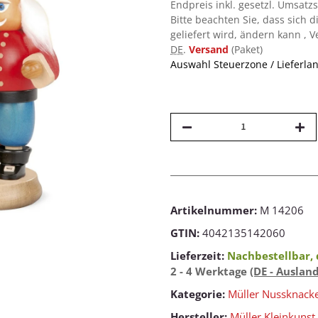
Endpreis inkl. gesetzl. Umsatz
Bitte beachten Sie, dass sich d
geliefert wird, ändern kann , 
DE
.
Versand
(Paket)
Auswahl Steuerzone / Lieferla
Artikelnummer:
M 14206
GTIN:
4042135142060
Lieferzeit:
Nachbestellbar, 
2 - 4 Werktage
(DE - Auslan
Kategorie:
Müller Nussknack
Hersteller:
Müller Kleinkunst