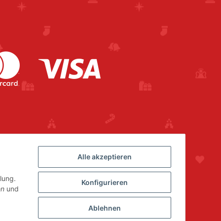
Alle akzeptieren
lung.
Konfigurieren
en
und
Ablehnen