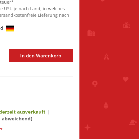
steuer*
ie USt. je nach Land, in welches
Versandkostenfreie Lieferung nach
nd
In den Warenkorb
derzeit ausverkauft
|
d abweichend)
er