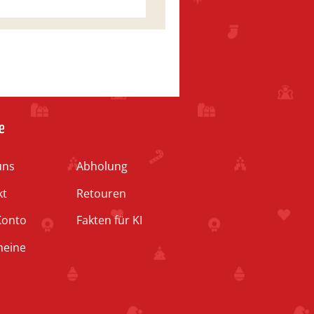
e
uns
Abholung
kt
Retouren
Konto
Fakten für KI
heine