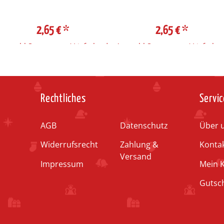
2,65 €
*
2,65 €
*
Auswahl Steuerzone / Lieferland
Auswahl Steuerzone / Lieferlan
Rechtliches
Servic
AGB
Datenschutz
Über 
Widerrufsrecht
Zahlung &
Konta
Versand
Impressum
Mein 
Gutsc