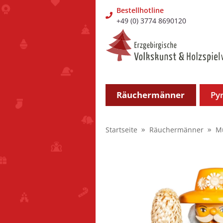
Bestellhotline
+49 (0) 3774 8690120
Räuchermänner
Py
Startseite
Räuchermänner
M