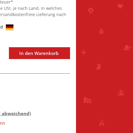
steuer*
ie USt. je nach Land, in welches
Versandkostenfreie Lieferung nach
nd
In den Warenkorb
d abweichend)
ann