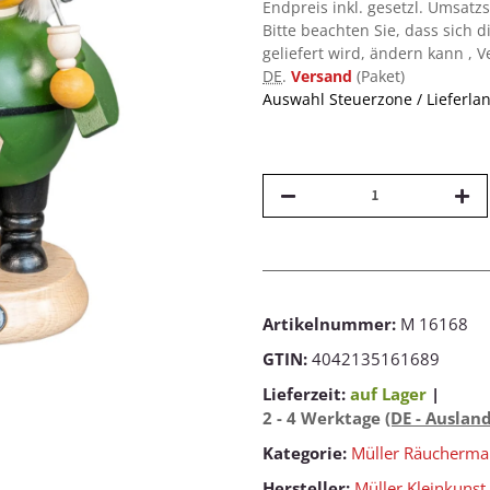
Endpreis inkl. gesetzl. Umsatz
Bitte beachten Sie, dass sich d
geliefert wird, ändern kann , 
DE
.
Versand
(Paket)
Auswahl Steuerzone / Lieferla
Artikelnummer:
M 16168
GTIN:
4042135161689
Lieferzeit:
auf Lager
|
2 - 4 Werktage
(DE - Auslan
Kategorie:
Müller Räucherm
Hersteller:
Müller Kleinkunst