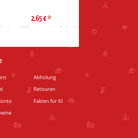
2,65 €
*
2,65 €
*
d
Auswahl Steuerzone / Lieferland
Auswahl Steuerzone / Liefe
e
uns
Abholung
kt
Retouren
Konto
Fakten für KI
heine