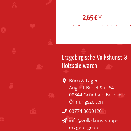
2,65 €
*
2,65 €
*
ahl Steuerzone / Lieferland
Auswahl Steuerzone / Lieferland
Erzgebirgische Volkskunst &
Holzspielwaren
Büro & Lager
August-Bebel-Str. 64
08344 Grünhain-Beierfeld
Öffnungszeiten
03774 8690120
info@volkskunstshop-
erzgebirge.de