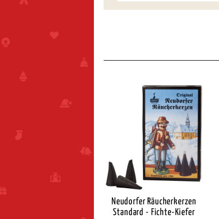
eudorfer Räucherkerzen
Neudorfer Räucherkerzen
Standard - Zimt
Standard - Fichte-Kiefer