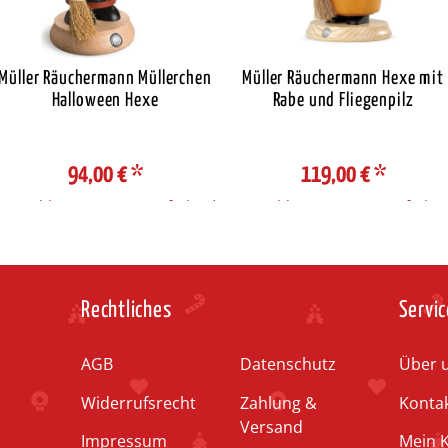
Müller Räuchermann Müllerchen
Müller Räuchermann Hexe mit
Halloween Hexe
Rabe und Fliegenpilz
94,00 €
*
119,00 €
*
Auswahl Steuerzone / Lieferland
Auswahl Steuerzone / Lieferlan
Rechtliches
Servic
AGB
Datenschutz
Über 
Widerrufsrecht
Zahlung &
Konta
Versand
Impressum
Mein 