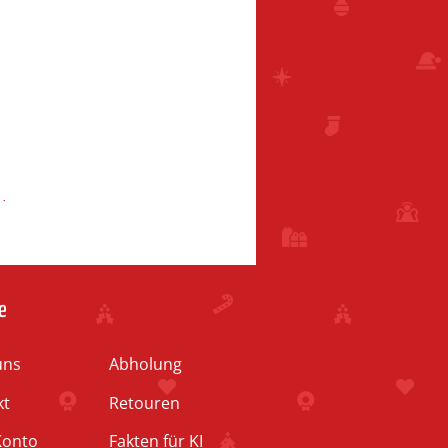
d
e
uns
Abholung
kt
Retouren
Konto
Fakten für KI