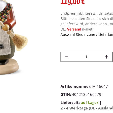
119,00 €
Endpreis inkl. gesetzl. Umsatz
Bitte beachten Sie, dass sich d
geliefert wird, ändern kann , 
DE
.
Versand
(Paket)
Auswahl Steuerzone / Lieferla
Artikelnummer:
M 16647
GTIN:
4042135166479
Lieferzeit:
auf Lager
|
2 - 4 Werktage
(DE - Auslan