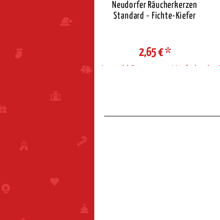
eudorfer Räucherkerzen
Neudorfer Räucherkerzen
Standard - Zimt
Standard - Fichte-Kiefer
2,65 €
*
2,65 €
*
ahl Steuerzone / Lieferland
Auswahl Steuerzone / Lieferland