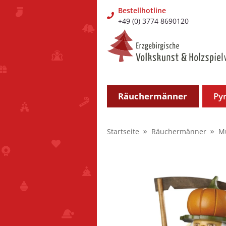
Bestellhotline
+49 (0) 3774 8690120
Räuchermänner
Py
Startseite
Räuchermänner
M