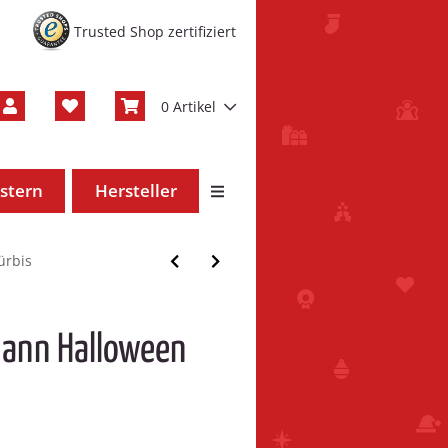
Trusted Shop zertifiziert
0 Artikel
stern
Hersteller
ürbis
mann Halloween