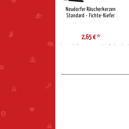
eudorfer Räucherkerzen
Neudorfer Räucherkerzen
Standard - Zimt
Standard - Fichte-Kiefer
2,65 €
*
2,65 €
*
ahl Steuerzone / Lieferland
Auswahl Steuerzone / Lieferland