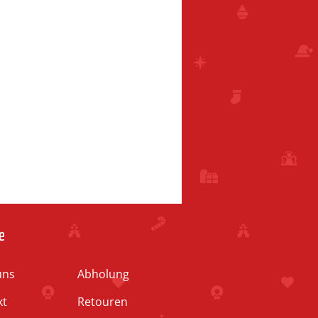
e
uns
Abholung
kt
Retouren