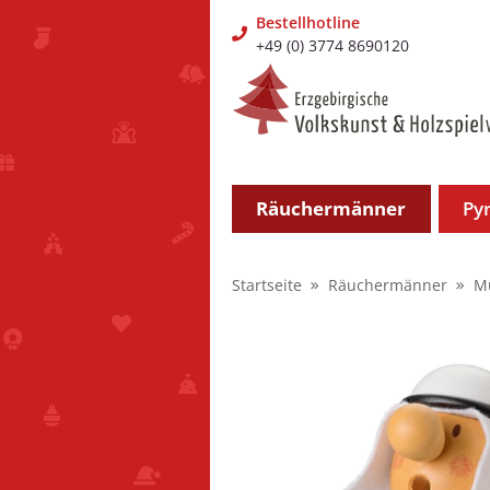
Bestellhotline
+49 (0) 3774 8690120
Räuchermänner
Py
Startseite
Räuchermänner
M