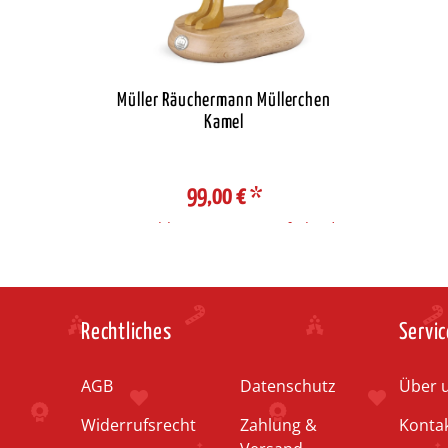
Müller Räuchermann Müllerchen
Kamel
99,00 €
*
Auswahl Steuerzone / Lieferland
Rechtliches
Servic
AGB
Datenschutz
Über 
Widerrufsrecht
Zahlung &
Konta