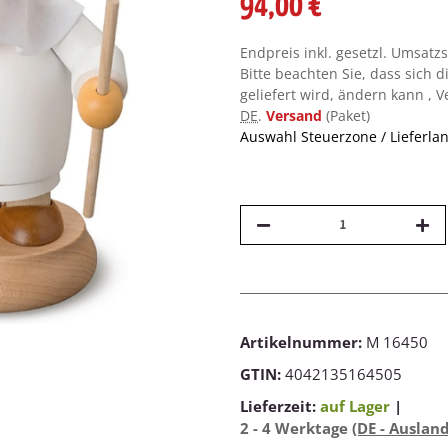
94,00 €
Endpreis inkl. gesetzl. Umsatz
Bitte beachten Sie, dass sich d
geliefert wird, ändern kann , 
DE
.
Versand
(Paket)
Auswahl Steuerzone / Lieferla
Artikelnummer:
M 16450
GTIN:
4042135164505
Lieferzeit:
auf Lager
|
2 - 4 Werktage
(DE - Auslan