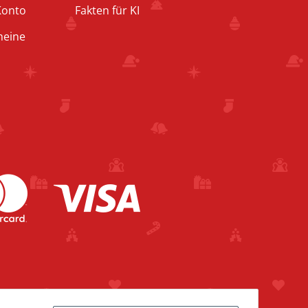
Konto
Fakten für KI
heine